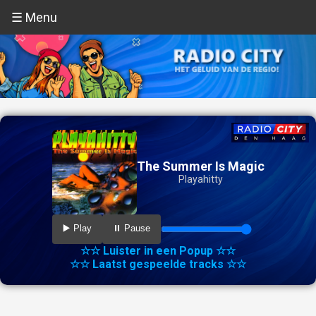
☰ Menu
The Summer Is Magic
Playahitty
▶️ Play
⏸️ Pause
☆☆ Luister in een Popup ☆☆
☆☆ Laatst gespeelde tracks ☆☆