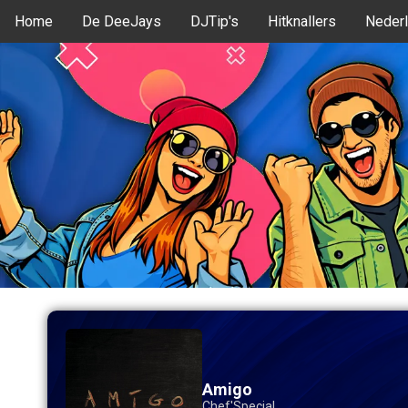
Home
De DeeJays
DJTip's
Hitknallers
Nederl
Amigo
Chef'Special