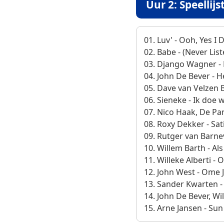
Uur 2: Speellijs
01. Luv' - Ooh, Yes I 
02. Babe - (Never Lis
03. Django Wagner -
04. John De Bever - H
05. Dave van Velzen B
06. Sieneke - Ik doe w
07. Nico Haak, De Pan
08. Roxy Dekker - Sat
09. Rutger van Barn
10. Willem Barth - A
11. Willeke Alberti -
12. John West - Ome 
13. Sander Kwarten -
14. John De Bever, Wi
15. Arne Jansen - Sun