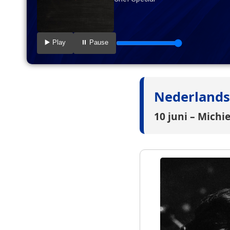
▶️ Play
⏸️ Pause
Nederlands
10 juni – Michi