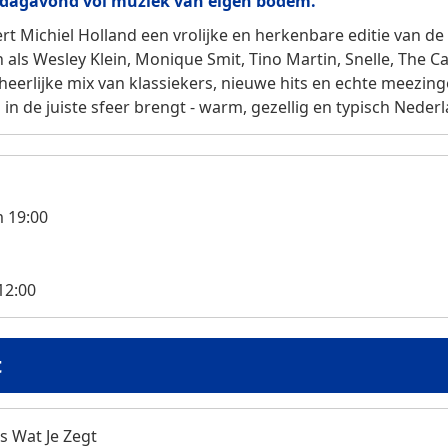
sdagavond vol muziek van eigen bodem.
t Michiel Holland een vrolijke en herkenbare editie van d
 als Wesley Klein, Monique Smit, Tino Martin, Snelle, The Ca
heerlijke mix van klassiekers, nieuwe hits en echte meezing
in de juiste sfeer brengt - warm, gezellig en typisch Neder
 19:00
12:00
t
es Wat Je Zegt