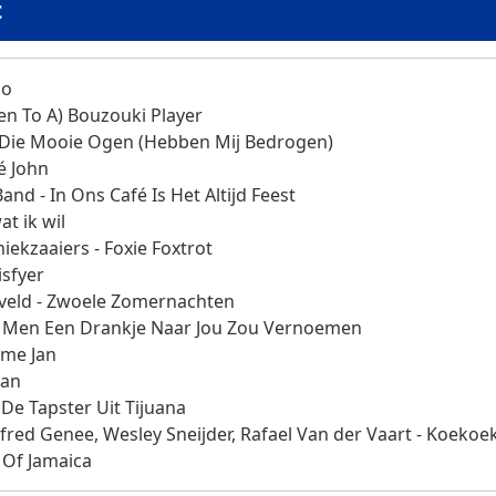
t
Do
ten To A) Bouzouki Player
 Die Mooie Ogen (Hebben Mij Bedrogen)
é John
and - In Ons Café Is Het Altijd Feest
at ik wil
iekzaaiers - Foxie Foxtrot
isfyer
eveld - Zwoele Zomernachten
ls Men Een Drankje Naar Jou Zou Vernoemen
 Ome Jan
Jan
 De Tapster Uit Tijuana
lfred Genee, Wesley Sneijder, Rafael Van der Vaart - Koekoe
 Of Jamaica