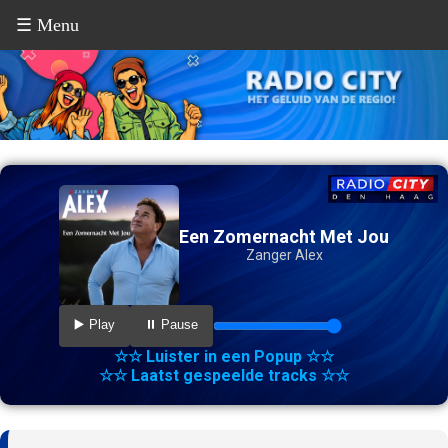
☰ Menu
Een Zomernacht Met Jou
Zanger Alex
▶️ Play
⏸️ Pause
☆☆ Luister in een Popup ☆☆
☆☆ Laatst gespeelde tracks ☆☆