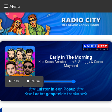
☰ Menu
Early In The Morning
Kris Kross Amsterdam Ft Shaggy & Conor
Maynard
▶️ Play
⏸️ Pause
☆☆ Luister in een Popup ☆☆
☆☆ Laatst gespeelde tracks ☆☆