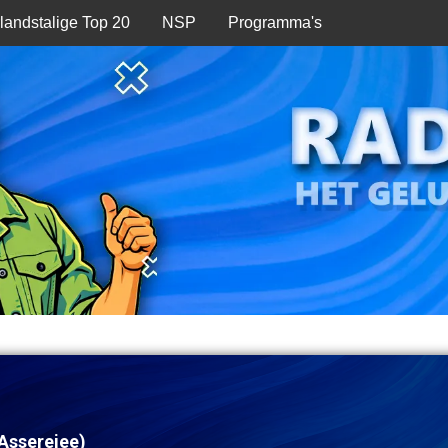
landstalige Top 20
NSP
Programma's
Asserejee)