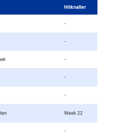
Hitknaller
-
-
gek
-
-
-
ten
Week 22
-