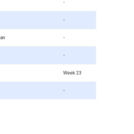
-
-
aan
-
-
Week 23
-