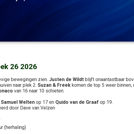
eek 26 2026
tevige bewegingen zien.
Justen de Wildt
blijft onaantastbaar b
uiven naar plek 2.
Suzan & Freek
komen de top 5 weer binnen, 
Monaco
van 16 naar 10 schieten.
:
Samuel Welten
op 17 en
Quido van de Graaf
op 19.
eerd door Dave van Velzen
r
r (herhaling)