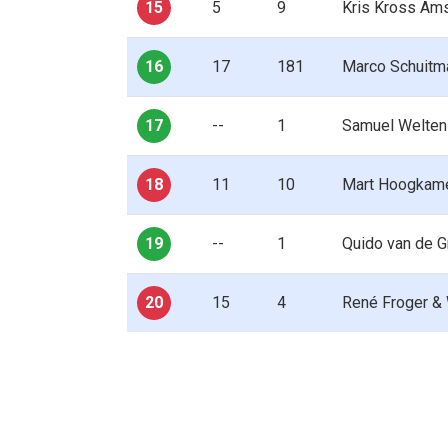
15
5
9
Kris Kross Ams
16
17
181
Marco Schuitm
17
--
1
Samuel Welten
18
11
10
Mart Hoogkame
19
--
1
Quido van de G
20
15
4
René Froger &