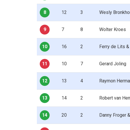
8
12
3
Wesly Bronkho
9
7
8
Wolter Kroes
10
16
2
Ferry de Lits 
11
10
7
Gerard Joling
12
13
4
Raymon Herma
13
14
2
Robert van He
14
20
2
Danny Froger &