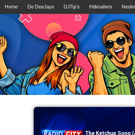
Home
De DeeJays
DJTip's
Hitknallers
Neder
The Ketchup Song (