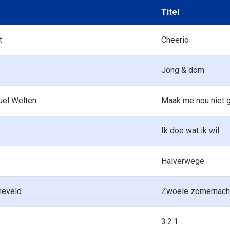
Titel
t
Cheerio
Jong & dom
muel Welten
Maak me nou niet 
Ik doe wat ik wil
Halverwege
neveld
Zwoele zomernach
3.2.1.