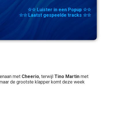
☆☆ Luister in een Popup ☆☆
☆☆ Laatst gespeelde tracks ☆☆
ovenaan met
Cheerio
, terwijl
Tino Martin
met
maar de grootste klapper komt deze week