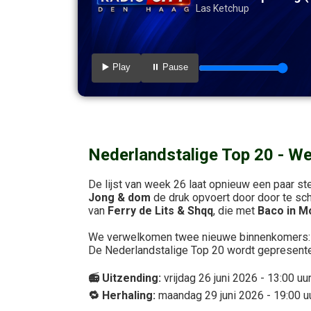
Las Ketchup
▶️ Play
⏸️ Pause
Nederlandstalige Top 20 - W
De lijst van week 26 laat opnieuw een paar s
Jong & dom
de druk opvoert door door te sch
van
Ferry de Lits & Shqq
, die met
Baco in 
We verwelkomen twee nieuwe binnenkomers
De
Nederlandstalige Top 20 wordt gepresent
📻 Uitzending:
vrijdag 26 juni 2026 - 13:00 uu
🔁 Herhaling:
maandag 29 juni 2026 - 19:00 uu