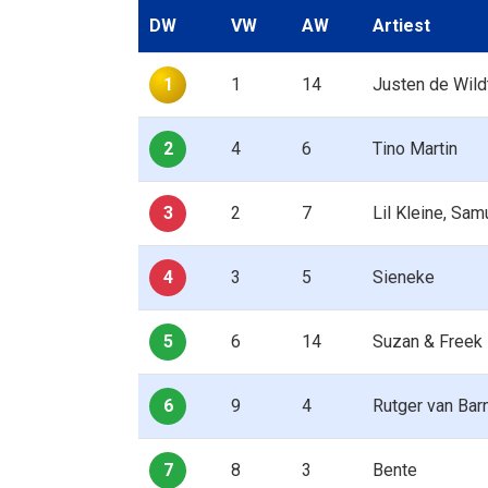
DW
VW
AW
Artiest
1
1
14
Justen de Wild
2
4
6
Tino Martin
3
2
7
Lil Kleine, Sa
4
3
5
Sieneke
5
6
14
Suzan & Freek
6
9
4
Rutger van Bar
7
8
3
Bente