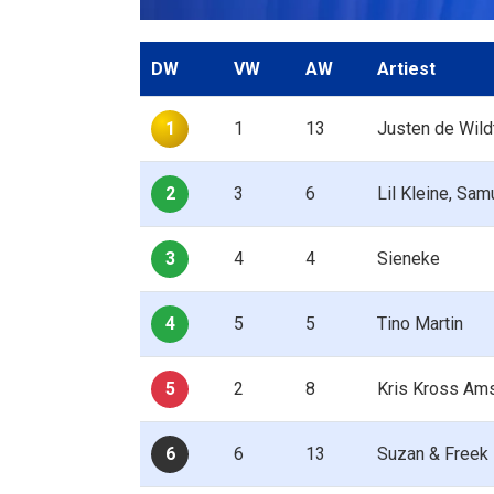
DW
VW
AW
Artiest
1
1
13
Justen de Wild
2
3
6
Lil Kleine, Sa
3
4
4
Sieneke
4
5
5
Tino Martin
5
2
8
Kris Kross Ams
6
6
13
Suzan & Freek