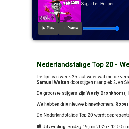
Sugar Lee Hooper
▶️ Play
⏸️ Pause
Nederlandstalige Top 20 - W
De lijst van week 25 laat weer wat mooie ver
Samuel Welten
doorstijgen naar plek 2, en Sie
De grootste stijgers zijn
Wesly Bronkhorst, I
We hebben drie nieuwe binnenkomers:
Rober
De
Nederlandstalige Top 20 wordt gepresent
📻 Uitzending:
vrijdag 19 juni 2026 - 13:00 uu