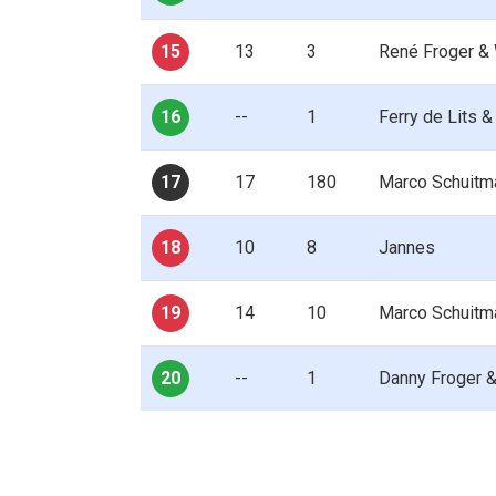
15
13
3
René Froger &
16
--
1
Ferry de Lits 
17
17
180
Marco Schuitm
18
10
8
Jannes
19
14
10
Marco Schuitm
20
--
1
Danny Froger &