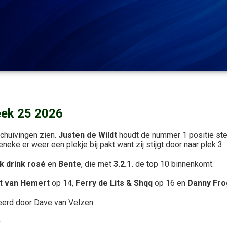
eek 25 2026
schuivingen zien.
Justen de Wildt
houdt de nummer 1 positie st
neke er weer een plekje bij pakt want zij stijgt door naar plek 3.
k drink rosé
en
Bente
, die met
3.2.1.
de top 10 binnenkomt.
t van Hemert
op 14,
Ferry de Lits & Shqq
op 16 en
Danny Fro
eerd door Dave van Velzen
r