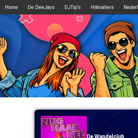
Home
De DeeJays
DJTip's
Hitknallers
Nederl
De Wandelclub