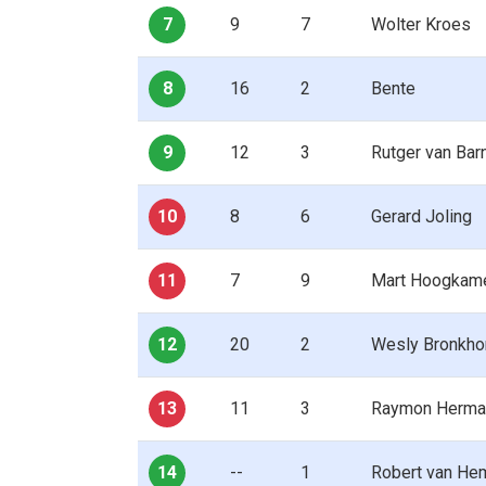
7
9
7
Wolter Kroes
8
16
2
Bente
9
12
3
Rutger van Bar
10
8
6
Gerard Joling
11
7
9
Mart Hoogkame
12
20
2
Wesly Bronkho
13
11
3
Raymon Herma
14
--
1
Robert van He