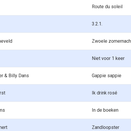
Route du soleil
3.2.1.
neveld
Zwoele zomernach
Niet voor 1 keer
r & Billy Dans
Gappie sappie
rst
Ik drink rosé
ns
In de boeken
mert
Zandloopster