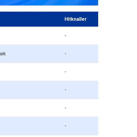
Hitknaller
-
gek
-
-
-
-
-