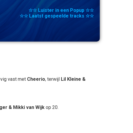
☆☆ Luister in een Popup ☆☆
☆☆ Laatst gespeelde tracks ☆☆
evig vast met
Cheerio
, terwijl
Lil Kleine &
ger & Mikki van Wijk
op 20.