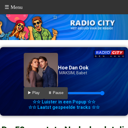
☰ Menu
Hoe Dan Ook
MAKSIM, Babet
▶️ Play
⏸️ Pause
☆☆ Luister in een Popup ☆☆
☆☆ Laatst gespeelde tracks ☆☆