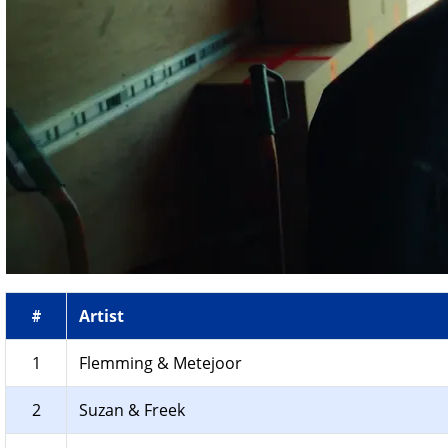
Artist
#
1
Flemming & Metejoor
2
Suzan & Freek