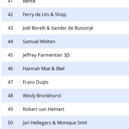
41
Bente
42
Ferry de Lits & Shqq
43
Joël Borelli & Xander de Buisonjé
44
Samuel Welten
45
Jeffrey Parmentier 3JS
46
Hannah Mae & Bløf
47
Frans Duijts
48
Wesly Bronkhorst
49
Robert van Hemert
50
Jari Hellegers & Monique Smit