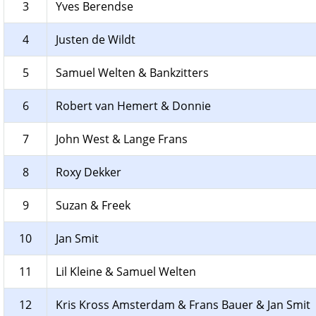
3
Yves Berendse
4
Justen de Wildt
5
Samuel Welten & Bankzitters
6
Robert van Hemert & Donnie
7
John West & Lange Frans
8
Roxy Dekker
9
Suzan & Freek
10
Jan Smit
11
Lil Kleine & Samuel Welten
12
Kris Kross Amsterdam & Frans Bauer & Jan Smit