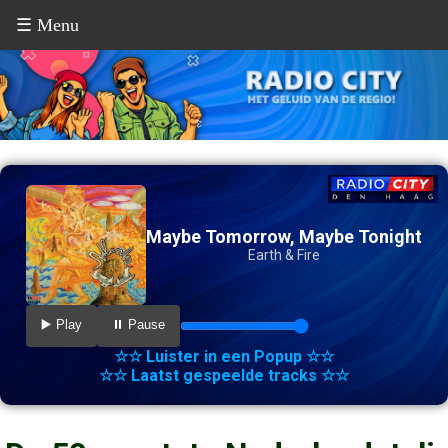
☰ Menu
Maybe Tomorrow, Maybe Tonight
Earth & Fire
▶️ Play
⏸️ Pause
☆☆ Luister in een Popup ☆☆
☆☆ Laatst gespeelde tracks ☆☆