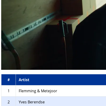
Artist
#
1
Flemming & Metejoor
2
Yves Berendse