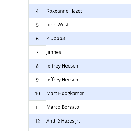
Roxeanne Hazes
4
John West
5
Klubbb3
6
Jannes
7
Jeffrey Heesen
8
Jeffrey Heesen
9
Mart Hoogkamer
10
Marco Borsato
11
André Hazes jr.
12