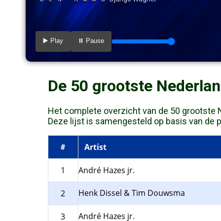
▶️ Play
⏸️ Pause
De 50 grootste Nederlan
Het complete overzicht van de 50 grootste Ne
Deze lijst is samengesteld op basis van de pre
Artist
#
1
André Hazes jr.
Henk Dissel & Tim Douwsma
2
André Hazes jr.
3