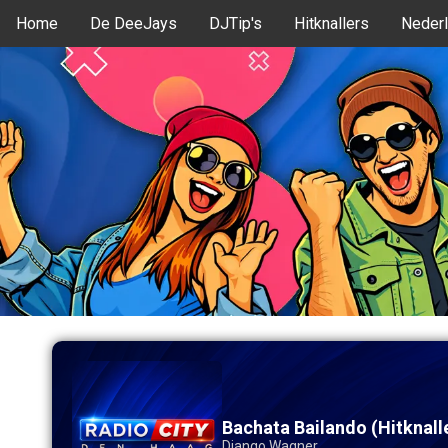
Home
De DeeJays
DJTip's
Hitknallers
Nederl
Bachata Bailando (Hitknall
Django Wagner