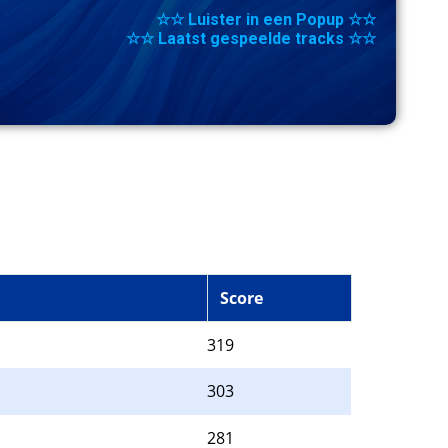
☆☆ Luister in een Popup ☆☆
☆☆ Laatst gespeelde tracks ☆☆
Score
319
303
281