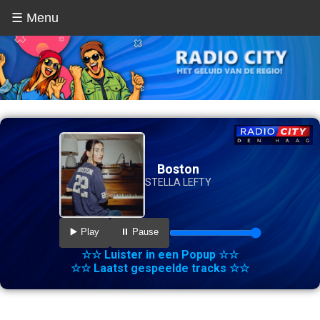
☰ Menu
Boston
STELLA LEFTY
▶️ Play
⏸️ Pause
☆☆ Luister in een Popup ☆☆
☆☆ Laatst gespeelde tracks ☆☆