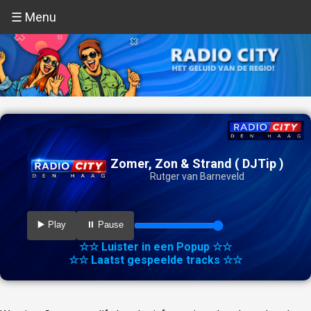
☰ Menu
Zomer, Zon & Strand ( DJTip )
Rutger van Barneveld
▶️ Play
⏸️ Pause
☆☆ Luister in een Popup ☆☆
☆☆ Laatst gespeelde tracks ☆☆