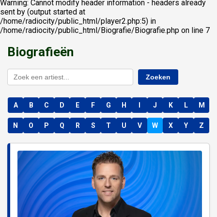
Warning: Cannot modify header information - headers already
sent by (output started at
/home/radiocity/public_html/player2.php:5) in
/home/radiocity/public_html/Biografie/Biografie.php on line 7
Biografieën
Zoeken
A
B
C
D
E
F
G
H
I
J
K
L
M
N
O
P
Q
R
S
T
U
V
W
X
Y
Z