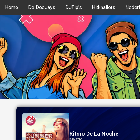
Home
De DeeJays
DJTip's
Hitknallers
Nederl
Ritmo De La Noche
Mystic