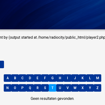
t by (output started at /home/radiocity/public_html/player2.php
n
A
B
C
D
E
F
G
H
I
J
K
L
M
N
O
P
Q
R
S
T
U
V
W
X
Y
Z
Geen resultaten gevonden.