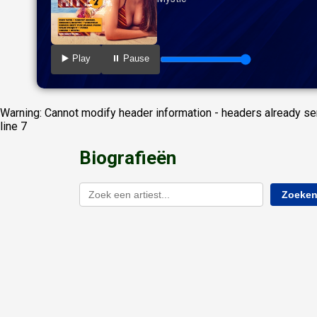
▶️ Play
⏸️ Pause
Warning: Cannot modify header information - headers already sen
line 7
Biografieën
Zoeke