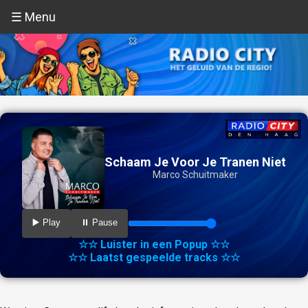
☰ Menu
Schaam Je Voor Je Tranen Niet
Marco Schuitmaker
▶️ Play
⏸️ Pause
☆☆ Luister in een Popup ☆☆
☆☆ Laatst gespeelde tracks ☆☆