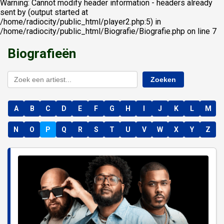
Warning: Cannot modify header information - headers already
sent by (output started at
/home/radiocity/public_html/player2.php:5) in
/home/radiocity/public_html/Biografie/Biografie.php on line 7
Biografieën
Zoeken
A
B
C
D
E
F
G
H
I
J
K
L
M
N
O
P
Q
R
S
T
U
V
W
X
Y
Z