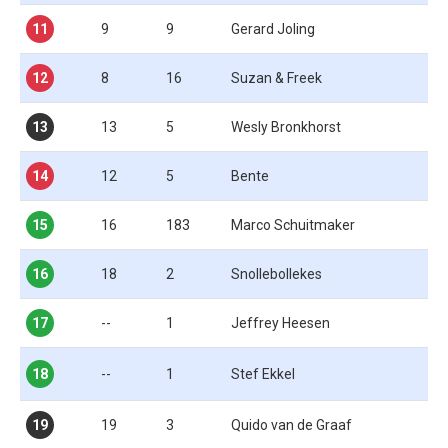
11
9
9
Gerard Joling
12
8
16
Suzan & Freek
13
13
5
Wesly Bronkhorst
14
12
5
Bente
15
16
183
Marco Schuitmaker
16
18
2
Snollebollekes
17
--
1
Jeffrey Heesen
18
--
1
Stef Ekkel
19
19
3
Quido van de Graaf