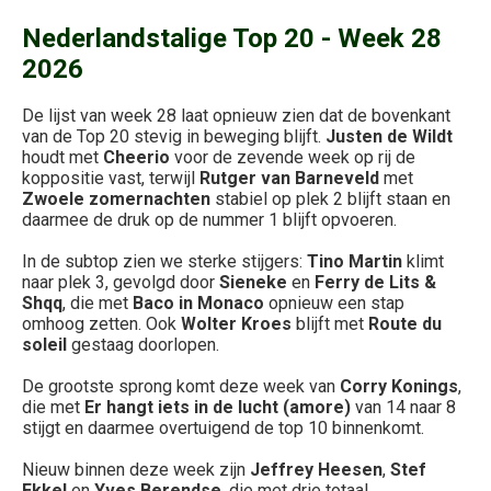
Nederlandstalige Top 20 - Week 28
2026
De lijst van week 28 laat opnieuw zien dat de bovenkant
van de Top 20 stevig in beweging blijft.
Justen de Wildt
houdt met
Cheerio
voor de zevende week op rij de
koppositie vast, terwijl
Rutger van Barneveld
met
Zwoele zomernachten
stabiel op plek 2 blijft staan en
daarmee de druk op de nummer 1 blijft opvoeren.
In de subtop zien we sterke stijgers:
Tino Martin
klimt
naar plek 3, gevolgd door
Sieneke
en
Ferry de Lits &
Shqq
, die met
Baco in Monaco
opnieuw een stap
omhoog zetten. Ook
Wolter Kroes
blijft met
Route du
soleil
gestaag doorlopen.
De grootste sprong komt deze week van
Corry Konings
,
die met
Er hangt iets in de lucht (amore)
van 14 naar 8
stijgt en daarmee overtuigend de top 10 binnenkomt.
Nieuw binnen deze week zijn
Jeffrey Heesen
,
Stef
Ekkel
en
Yves Berendse
, die met drie totaal