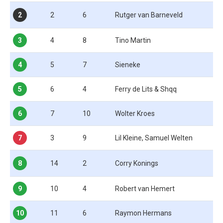
2
2
6
Rutger van Barneveld
3
4
8
Tino Martin
4
5
7
Sieneke
5
6
4
Ferry de Lits & Shqq
6
7
10
Wolter Kroes
7
3
9
Lil Kleine, Samuel Welten
8
14
2
Corry Konings
9
10
4
Robert van Hemert
10
11
6
Raymon Hermans