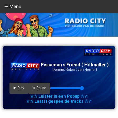
☰ Menu
Fissaman s Friend ( Hitknaller )
Donnie, Robert van Hemert
▶️ Play
⏸️ Pause
☆☆ Luister in een Popup ☆☆
☆☆ Laatst gespeelde tracks ☆☆