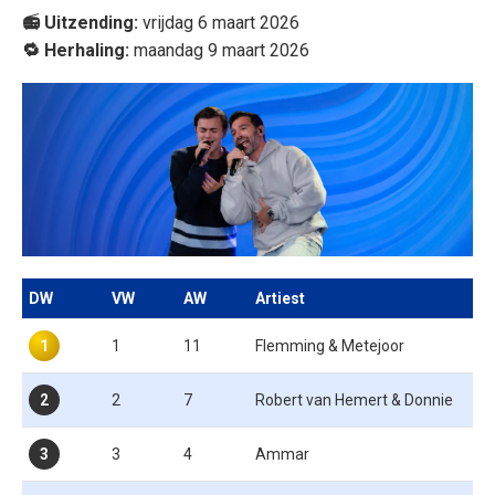
📻 Uitzending:
vrijdag 6 maart 2026
🔁 Herhaling:
maandag 9 maart 2026
DW
VW
AW
Artiest
1
1
11
Flemming & Metejoor
2
2
7
Robert van Hemert & Donnie
3
3
4
Ammar