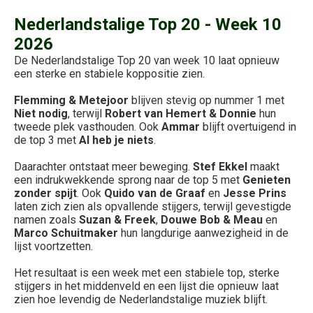
Nederlandstalige Top 20 - Week 10
2026
De Nederlandstalige Top 20 van week 10 laat opnieuw
een sterke en stabiele koppositie zien.
Flemming & Metejoor
blijven stevig op nummer 1 met
Niet nodig
, terwijl
Robert van Hemert & Donnie
hun
tweede plek vasthouden. Ook
Ammar
blijft overtuigend in
de top 3 met
Al heb je niets
.
Daarachter ontstaat meer beweging.
Stef Ekkel
maakt
een indrukwekkende sprong naar de top 5 met
Genieten
zonder spijt
. Ook
Quido van de Graaf
en
Jesse Prins
laten zich zien als opvallende stijgers, terwijl gevestigde
namen zoals
Suzan & Freek
,
Douwe Bob & Meau
en
Marco Schuitmaker
hun langdurige aanwezigheid in de
lijst voortzetten.
Het resultaat is een week met een stabiele top, sterke
stijgers in het middenveld en een lijst die opnieuw laat
zien hoe levendig de Nederlandstalige muziek blijft.