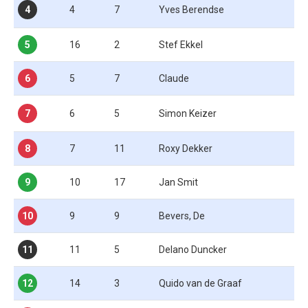
4
4
7
Yves Berendse
5
16
2
Stef Ekkel
6
5
7
Claude
7
6
5
Simon Keizer
8
7
11
Roxy Dekker
9
10
17
Jan Smit
10
9
9
Bevers, De
11
11
5
Delano Duncker
12
14
3
Quido van de Graaf