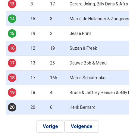
13
8
17
Gerard Joling, Billy Dans & Afro Br
14
15
3
Marco de Hollander & Zangeres 
15
19
2
Jesse Prins
16
12
19
Suzan & Freek
17
13
25
Douwe Bob & Meau
18
17
165
Marco Schuitmaker
19
18
4
Brace & Jeffrey Heesen & Billy Da
20
20
6
Henk Bernard
Vorige
Volgende