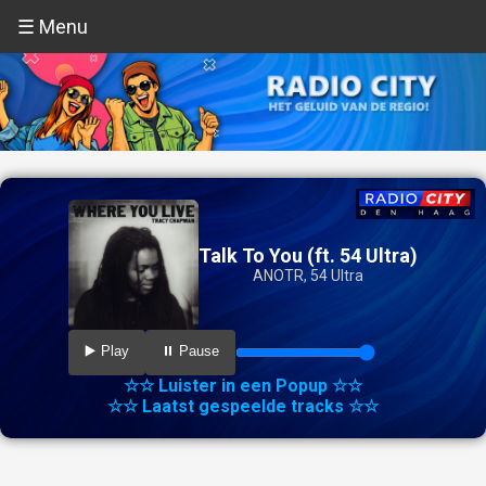
☰ Menu
Talk To You (ft. 54 Ultra)
ANOTR, 54 Ultra
▶️ Play
⏸️ Pause
☆☆ Luister in een Popup ☆☆
☆☆ Laatst gespeelde tracks ☆☆